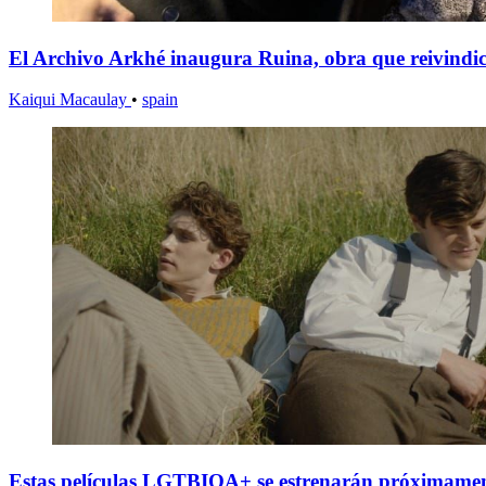
El Archivo Arkhé inaugura Ruina, obra que reivindica
Kaiqui Macaulay
•
spain
Estas películas LGTBIQA+ se estrenarán próximamen