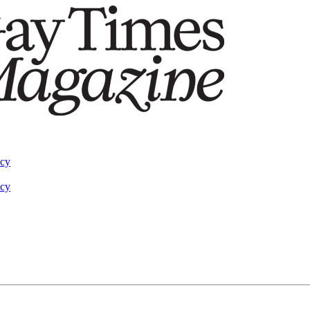
acy
acy