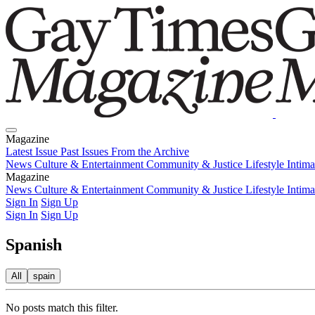
Magazine
Latest Issue
Past Issues
From the Archive
News
Culture & Entertainment
Community & Justice
Lifestyle
Intim
Magazine
Latest Issue
News
Culture & Entertainment
Past Issues
From the Archive
Community & Justice
Lifestyle
Intim
Sign In
Sign Up
Sign In
Sign Up
Spanish
All
spain
No posts match this filter.