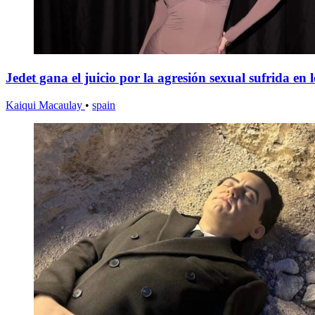
Jedet gana el juicio por la agresión sexual sufrida en
Kaiqui Macaulay
•
spain