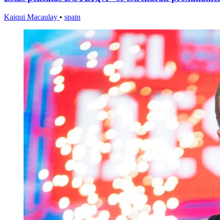
Kaiqui Macaulay
•
spain