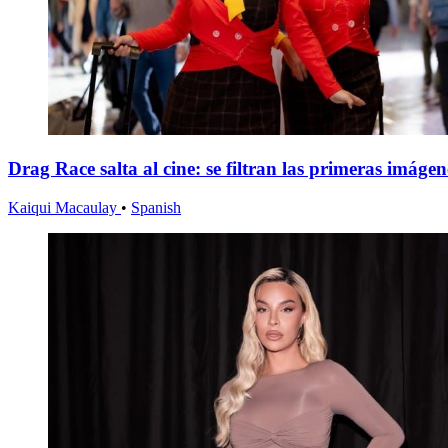
Drag Race salta al cine: se filtran las primeras imáge
Kaiqui Macaulay
•
Spanish